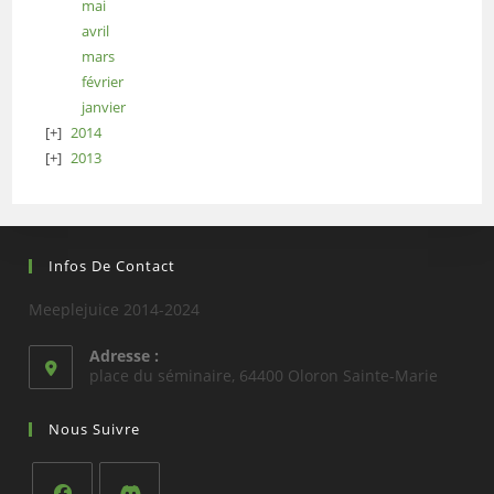
mai
avril
mars
février
janvier
2014
2013
Infos De Contact
Meeplejuice 2014-2024
Adresse :
place du séminaire, 64400 Oloron Sainte-Marie
Nous Suivre