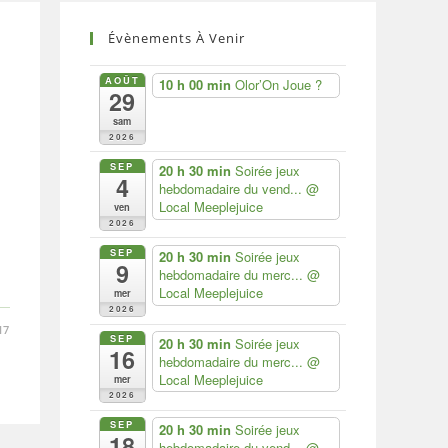
Évènements À Venir
AOÛT
10 h 00 min
Olor’On Joue ?
29
sam
2026
SEP
20 h 30 min
Soirée jeux
4
hebdomadaire du vend...
@
Local Meeplejuice
ven
2026
SEP
20 h 30 min
Soirée jeux
9
hebdomadaire du merc...
@
Local Meeplejuice
mer
2026
17
SEP
20 h 30 min
Soirée jeux
16
hebdomadaire du merc...
@
Local Meeplejuice
mer
2026
SEP
20 h 30 min
Soirée jeux
18
hebdomadaire du vend...
@