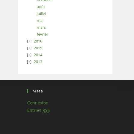
août
juillet
mai
mars
février
2016
2015
2014
2013
Meta
Connexion
Entries
RSS