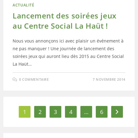
ACTUALITÉ
Lancement des soirées jeux
au Centre Social La Haüt !
Nous vous annonçons ici avec plaisir un événement à
ne pas manquer ! Une journée de lancement des
soirées jeux qui auront lieu dès 2015 au Centre Social
La Haüt…
0 COMMENTAIRE
7 NOVEMBRE 2014
1
2
3
4
…
6
Aller à la 