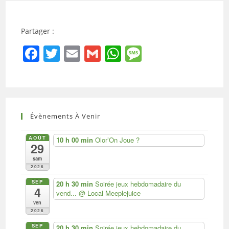
Partager :
F
T
E
G
W
M
a
w
m
m
h
e
c
itt
ai
ai
at
ss
e
er
l
l
s
a
b
A
g
Évènements À Venir
o
p
e
AOÛT
10 h 00 min
Olor’On Joue ?
29
o
p
sam
k
2026
SEP
20 h 30 min
Soirée jeux hebdomadaire du
4
vend...
@ Local Meeplejuice
ven
2026
SEP
20 h 30 min
Soirée jeux hebdomadaire du