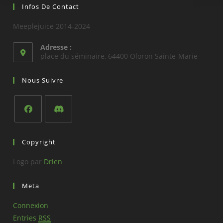
Infos De Contact
Meeplejuice 2014-2024
Adresse :
place du séminaire, 64400 Oloron Sainte-Marie
Nous Suivre
S’ouvre
S’ouvre
dans
dans
Copyright
un
un
Logo par
Drien
nouvel
nouvel
onglet
onglet
Meta
Connexion
Entries
RSS