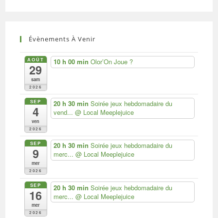
(facultatif)
Évènements À Venir
AOÛT
10 h 00 min
Olor’On Joue ?
29
sam
2026
SEP
20 h 30 min
Soirée jeux hebdomadaire du
4
vend...
@ Local Meeplejuice
ven
2026
SEP
20 h 30 min
Soirée jeux hebdomadaire du
9
merc...
@ Local Meeplejuice
mer
2026
SEP
20 h 30 min
Soirée jeux hebdomadaire du
16
merc...
@ Local Meeplejuice
mer
2026