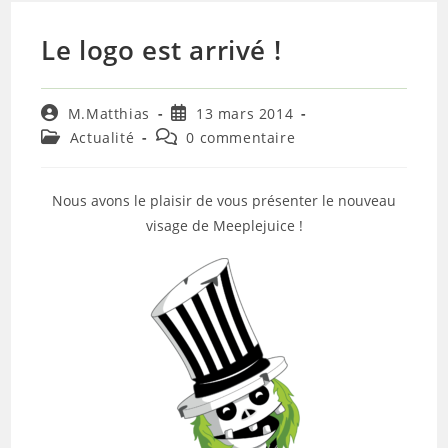
Le logo est arrivé !
Auteur/autrice
Publication
M.Matthias
13 mars 2014
de
publiée :
Post
Commentaires
Actualité
0 commentaire
la
category:
de
publication :
la
publication :
Nous avons le plaisir de vous présenter le nouveau
visage de Meeplejuice !