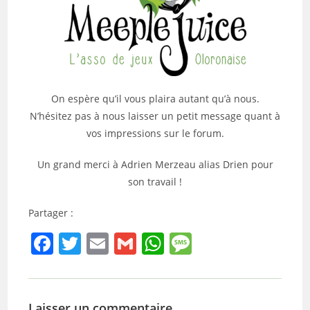
On espère qu’il vous plaira autant qu’à nous.
N’hésitez pas à nous laisser un petit message quant à
vos impressions sur le forum.
Un grand merci à Adrien Merzeau alias Drien pour
son travail !
Partager :
F
T
E
G
W
M
a
w
m
m
h
e
c
itt
ai
ai
at
ss
e
er
l
l
s
a
Laisser un commentaire