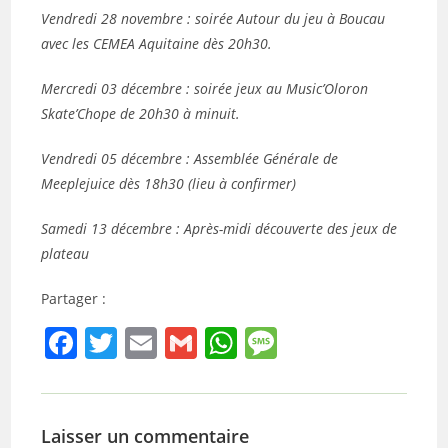
Vendredi 28 novembre : soirée Autour du jeu à Boucau
avec les CEMEA Aquitaine dès 20h30.
Mercredi 03 décembre : soirée jeux au Music’Oloron
Skate’Chope de 20h30 à minuit.
Vendredi 05 décembre : Assemblée Générale de
Meeplejuice dès 18h30 (lieu à confirmer)
Samedi 13 décembre : Après-midi découverte des jeux de
plateau
Partager :
F
T
E
G
W
M
a
w
m
m
h
e
c
itt
ai
ai
at
ss
e
er
l
l
s
a
Laisser un commentaire