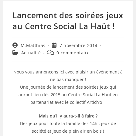
Lancement des soirées jeux
au Centre Social La Haüt !
Auteur/autrice
Publication
M.Matthias
7 novembre 2014
de
publiée :
Post
Commentaires
Actualité
0 commentaire
la
category:
de
publication :
la
publication :
Nous vous annonçons ici avec plaisir un événement à
ne pas manquer !
Une journée de lancement des soirées jeux qui
auront lieu dès 2015 au Centre Social La Haüt en
partenariat avec le collectif Artich’o !
Mais qu’il y aura-t-il à faire ?
Des jeux pour toute la famille dès 14h : jeux de
société et jeux de plein air en bois !