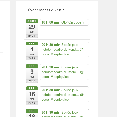
Évènements À Venir
AOÛT
10 h 00 min
Olor’On Joue ?
29
sam
2026
SEP
20 h 30 min
Soirée jeux
4
hebdomadaire du vend...
@
Local Meeplejuice
ven
2026
SEP
20 h 30 min
Soirée jeux
9
hebdomadaire du merc...
@
Local Meeplejuice
mer
2026
SEP
20 h 30 min
Soirée jeux
16
hebdomadaire du merc...
@
Local Meeplejuice
mer
2026
SEP
20 h 30 min
Soirée jeux
18
hebdomadaire du vend...
@