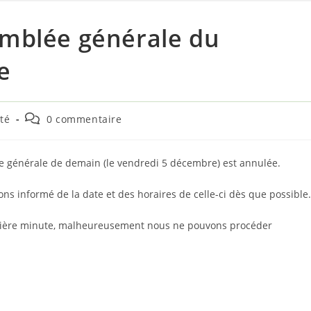
emblée générale du
e
Commentaires
ité
0 commentaire
de
la
publication :
ée générale de demain (le vendredi 5 décembre) est annulée.
ons informé de la date et des horaires de celle-ci dès que possible.
nière minute, malheureusement nous ne pouvons procéder