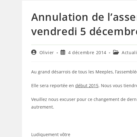
Annulation de l’ass
vendredi 5 décembr
Auteur/autrice
Publication
Post
Olivier
4 décembre 2014
Actual
de
publiée :
category:
la
publication :
Au grand désarrois de tous les Meeples, l’assembl
Elle sera reportée en
début 2015
. Nous vous tiendr
Veuillez nous excuser pour ce changement de der
autrement.
Ludiquement vôtre