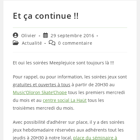
Et ça continue !!
Auteur/autrice
Publication
Olivier
29 septembre 2016
de
publiée :
Post
Commentaires
Actualité
0 commentaire
la
category:
de
publication :
la
publication :
Et oui les soirées Meeplejuice sont toujours là !!!
Pour rappel, ou pour information, les soirées jeux sont
gratuites et ouvertes à tous
à partir de 20H30 au
Music’Oloron Skate’Chope
tous les premiers mercredi
du mois et au
centre social La Haüt
tous les
troisièmes mercredi du mois.
Avec possibilité d’adhérer sur place, il y a des soirées
jeux hebdomadaire réservées aux adhérents tout les
jeudis à 20H30 à notre local,
place du séminaire à