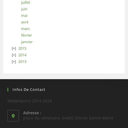
juillet
juin
mai
avril
mars
février
janvier
2015
2014
2013
Infos De Contact
Meeplejuice 2014-2024
Adresse :
place du séminaire, 64400 Oloron Sainte-Marie