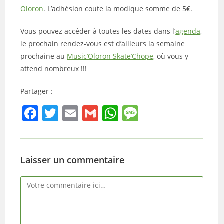
Oloron
. L’adhésion coute la modique somme de 5€.
Vous pouvez accéder à toutes les dates dans l’
agenda
,
le prochain rendez-vous est d’ailleurs la semaine
prochaine au
Music’Oloron Skate’Chope
, où vous y
attend nombreux !!!
Partager :
F
T
E
G
W
M
a
w
m
m
h
e
c
itt
ai
ai
at
ss
e
er
l
l
s
a
Laisser un commentaire
b
A
g
Comment
o
p
e
o
p