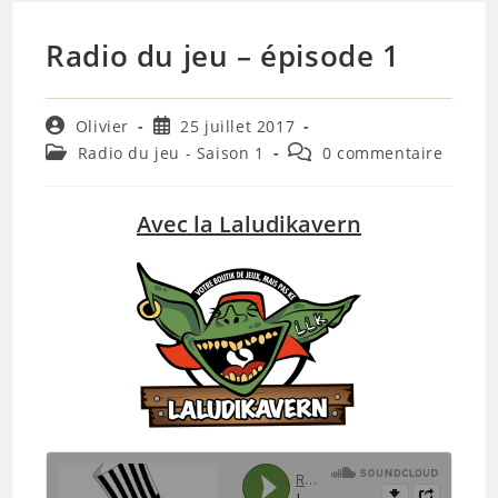
Radio du jeu – épisode 1
Auteur/autrice
Publication
Olivier
25 juillet 2017
de
publiée :
Post
Commentaires
Radio du jeu - Saison 1
0 commentaire
la
category:
de
publication :
la
publication :
Avec la Laludikavern