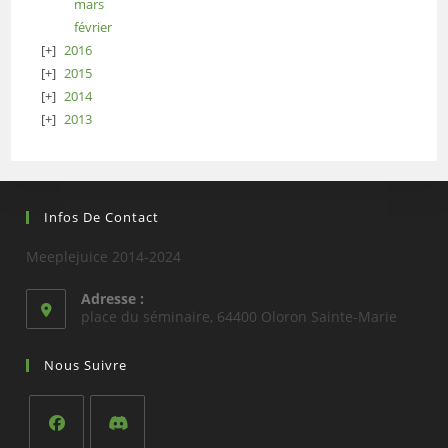
mars
février
2016
2015
2014
2013
Infos De Contact
Meeplejuice 2014-2024
Adresse :
place du séminaire, 64400 Oloron Sainte-Marie
Nous Suivre